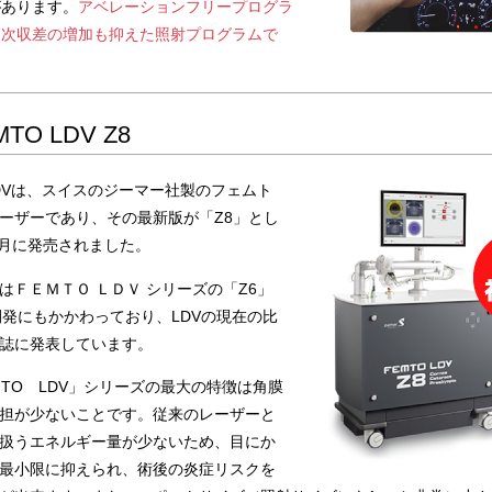
があります。
アベレーションフリープログラ
高次収差の増加も抑えた照射プログラムで
MTO LDV Z8
 LDVは、スイスのジーマー社製のフェムト
ーザーであり、その最新版が「Z8」とし
年6月に発売されました。
はＦＥＭＴＯ ＬＤＶ シリーズの「Z6」
開発にもかかわっており、LDVの現在の比
誌に発表しています。
MTO LDV」シリーズの最大の特徴は角膜
担が少ないことです。従来のレーザーと
扱うエネルギー量が少ないため、目にか
最小限に抑えられ、術後の炎症リスクを