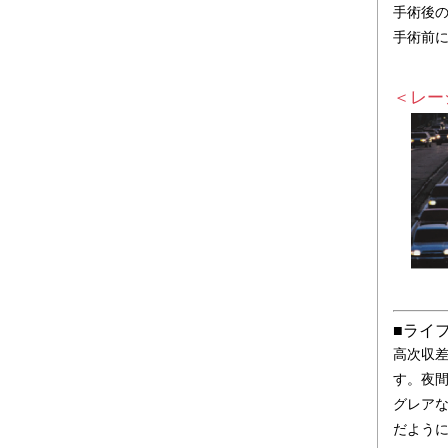
手術後
手術前
＜レー
■ライ
高次収
す。夜
グレア
だよう