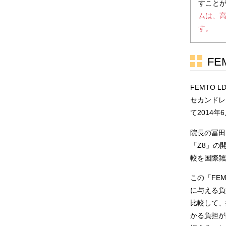
すこと
ムは、
す。
FE
FEMTO
セカンドレ
て2014
院長の冨田
「Z8」の
較を国際雑
この「FE
に与える負
比較して、
かる負担が