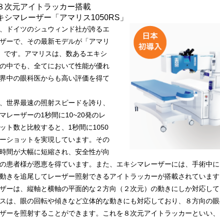
８次元アイトラッカー搭載
キシマレーザー「アマリス1050RS」
、ドイツのシュウィンド社が誇るエ
ザーで、その最新モデルが「アマリ
RS」です。アマリスは、数あるエキシ
の中でも、全てにおいて性能が優れ
界中の眼科医からも高い評価を得て
、世界最速の照射スピードを誇り、
マレーザーの1秒間に10~20発のレ
ット数と比較すると、1秒間に1050
ーショットを実現しています。その
時間が大幅に短縮され、安全性が向
の患者様が恩恵を得ています。また、エキシマレーザーには、手術中に
動きを追尾してレーザー照射できるアイトラッカーが搭載されています
ザーは、縦軸と横軸の平面的な２方向（２次元）の動きにしか対応して
スは、眼の回転や傾きなど立体的な動きにも対応しており、８方向の眼
ザーを照射することができます。これを８次元アイトラッカーといい、