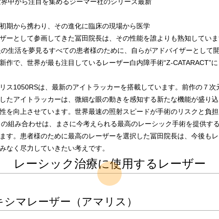
世界中から注目を集めるジーマー社のシリーズ最新
初期から携わり、その進化に臨床の現場から医学
ザーとして参画してきた冨田院長は、その性能を誰よりも熟知していま
眼の生活を夢見るすべての患者様のために、自らがアドバイザーとして
新作で、世界が最も注目しているレーザー白内障手術“Z-CATARACT”
リス1050RSは、最新のアイトラッカーを搭載しています。前作の７次
したアイトラッカーは、微細な眼の動きを感知する新たな機能が盛り込
性を向上させています。世界最速の照射スピードが手術のリスクと負担
との組み合わせは、まさに今考えられる最高のレーシック手術を提供す
ます。患者様のために最高のレーザーを選択した冨田院長は、今後もレ
みなく尽力していきたい考えです。
レーシック治療に使用するレーザー
キシマレーザー（アマリス）