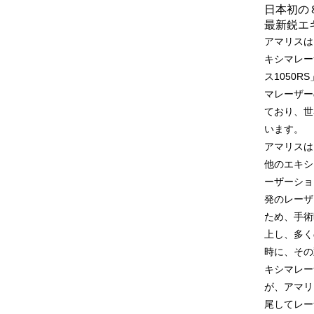
日本初の
最新鋭エ
アマリスは
キシマレー
ス1050
マレーザー
ており、世
います。
アマリスは
他のエキシ
ーザーショ
発のレーザ
ため、手術
上し、多く
時に、その
キシマレー
が、アマリ
尾してレー