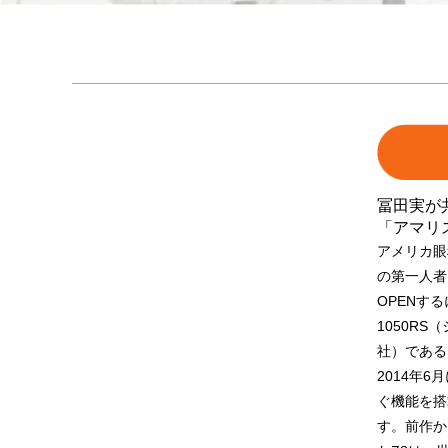
冨田実が
「アマリス
アメリカ眼
の第一人者
OPENす
1050RS
社）である
2014年6
ぐ機能を搭
す。前作か