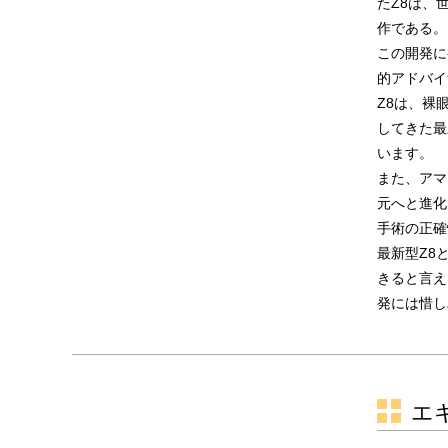
たZ8は、
作である。
この開発に
的アドバイ
Z8は、裸
してきた最
います。
また、アマ
元へと進化
手術の正確
最新型Z8
きると言え
発には惜し
エ