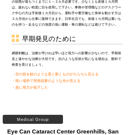
の状態が落ちつくまでに１～３カ月必要です。少なくとも術後１カ月間
は、疲れない程度に目を使用して下さい。事務や管理職などのデスクワー
ク中心の方は手術後１カ月目から、運転手や重労働など身体を動かす方は
２カ月頃から仕事に復帰できます。日常生活でも、術後１カ月間は重いも
のを持つ・走るなどの強度の強い運動・車の運転などは避けて下さい。
早期発見のために
網膜剥離は、治療が早ければ早いほど視力への影響が少ないので、早期発
見と速やかな治療が大切です。次のような症状が気になる場合は、眼科で
検査を受けましょう。
・目の前を蚊のような黒く動くものがちらちら見える
・暗い場所で突然稲妻のような光が見える
・急に視力が低下した
Medical Group
Eye Can Cataract Center Greenhills, San