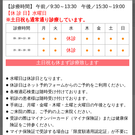
【診療時間】 午前／9:30～13:30 午後／15:30～19:00
【休 診 日】水曜日
※土日祝も通常通り診療しています。
診療時間
月
火
水
木
金
土
日
●
●
休診
●
●
●
●
09：30〜13：30
●
●
休診
●
●
●
●
15：30～19：00
土日祝も休まず診療致します
水曜日は休診日となります。
休診日はネット予約フォームからのご予約をご利用ください。
各種適応検査は随時受け付けております。
初診の患者様は随時受け付けております。
手術は、月曜・金曜・木曜・土曜と火曜日の午後となります。
ご来院の際は、ご予約の上ご来院ください。
受診の際はマイナンバーカード（マイナ保険証）または健康保
険証をご持参ください。
マイナ保険証で受診する場合は「限度額適用認定証」が不要に