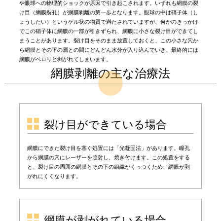
や眼球への物理的ショックが原因で引き起こされます。いずれも網膜の裂
け目（網膜裂孔）が網膜剥離の第一歩となります。眼球の中は硝子体（し
ょうしたい）というゲル状の物質で満たされていますが、何かのきっかけ
でこの硝子体に網膜の一部が引きずられ、網膜に小さな裂け目ができてし
まうことがあります。裂け目をそのまま放置しておくと、この小さな穴か
ら網膜とその下の層との間にどんどん水分が入り込んでいき、最終的には
網膜がペロリと剥がれてしまいます。
網膜剥離の主な治療法
裂け目ができている場合
網膜にできた裂け目を塞ぐ処置には「光凝固法」があります。瞳孔
から網膜の穴にレーザーを照射し、焼き付けます。この処置をする
と、裂け目の周囲の網膜とその下の組織がくっつくため、網膜が剥
がれにくくなります。
網膜が剥がれている場合