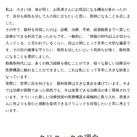
私は、小さい頃、体が弱く、お医者さんにお世話になる機会が多かったの
で、自分も病気を治して人の役に立ちたいと思い、医師になることを志しま
した。
その中で、眼科を目指したのは、診断、治療、手術、経過観察まで一貫した
診療ができる科目であったからです。一般的に、「情報の80%以上が目から
入ってくる」と言われているくらい、目は人間にとって非常に大切な臓器で
す。その目の健康を守りたい、病気を治したいという気持ちが強く、眼科医
になることを選択しました。
勤務医時代には、多くの執刀経験を積むことができ、様々な新しい治療法や
医療機器に触れることができました。これは私にとって非常に大きな財産と
なっています。
実際に、世界に目を向けると、眼科医療は大きな進歩を遂げています。今ま
では治療が困難であった病気でも、今は改善できる治療法が多く開発されて
います。そういった新しい治療技術や医療機器を積極的に取り入れ、患者さ
んに何よりも安心と感動を提供できるクリニックを目指したいと常に考えて
います。