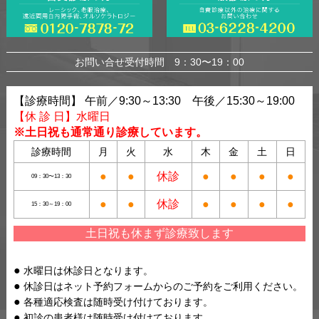
お問い合せ受付時間 9：30〜19：00
【診療時間】 午前／9:30～13:30 午後／15:30～19:00
【休 診 日】水曜日
※土日祝も通常通り診療しています。
診療時間
月
火
水
木
金
土
日
●
●
休診
●
●
●
●
09：30〜13：30
●
●
休診
●
●
●
●
15：30～19：00
土日祝も休まず診療致します
水曜日は休診日となります。
休診日はネット予約フォームからのご予約をご利用ください。
各種適応検査は随時受け付けております。
初診の患者様は随時受け付けております。