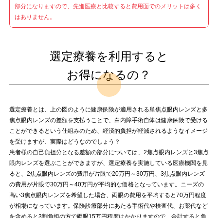
部分になりますので、先進医療と比較すると費用面でのメリットは多く
はありません。
選定療養を利用すると
お得になるの？
選定療養とは、上の図のように健康保険が適用される単焦点眼内レンズと多
焦点眼内レンズの差額を支払うことで、白内障手術自体は健康保険で受ける
ことができるという仕組みのため、経済的負担が軽減されるようなイメージ
を受けますが、実際はどうなのでしょう？
患者様の自己負担分となる差額の部分については、2焦点眼内レンズと3焦点
眼内レンズを選ぶことができますが、選定療養を実施している医療機関を見
ると、2焦点眼内レンズの費用が片眼で20万円～30万円、3焦点眼内レンズ
の費用が片眼で30万円～40万円が平均的な価格となっています。ニーズの
高い3焦点眼内レンズを希望した場合、両眼の費用を平均すると70万円程度
が相場になっています。保険診療部分にあたる手術代や検査代、お薬代など
を含めると3割負担の方で両眼15万円程度はかかりますので、合計すると負