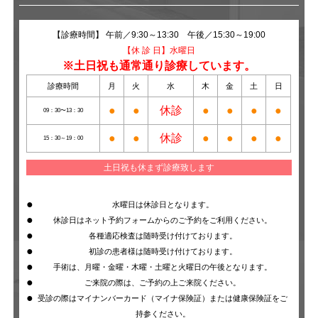
【診療時間】 午前／9:30～13:30 午後／15:30～19:00
【休 診 日】水曜日
※土日祝も通常通り診療しています。
診療時間
月
火
水
木
金
土
日
●
●
休診
●
●
●
●
09：30〜13：30
●
●
休診
●
●
●
●
15：30～19：00
土日祝も休まず診療致します
水曜日は休診日となります。
休診日はネット予約フォームからのご予約をご利用ください。
各種適応検査は随時受け付けております。
初診の患者様は随時受け付けております。
手術は、月曜・金曜・木曜・土曜と火曜日の午後となります。
ご来院の際は、ご予約の上ご来院ください。
受診の際はマイナンバーカード（マイナ保険証）または健康保険証をご
持参ください。