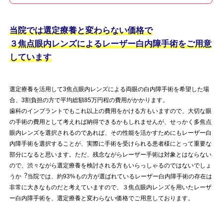
当院では選定療養と変わらない価格で
３焦点眼内レンズによるレーザー白内障手術をご用意
しています
選定療養を活用して3焦点眼内レンズによる両眼の白内障手術を希望した場
合、3割負担の方で平均総額85万円程の費用がかかります。
歯科のインプラントでもこれ以上の費用をかける方もいますので、大切な眼
の手術の費用として考えれば納得できるかもしれませんが、せっかく多焦点
眼内レンズを選択されるのであれば、その性能を活かすためにもレーザー白
内障手術を選択することが、実際に手術を受けられる患者様にとって重要な
部分になると思います。ただ、残念ながらレーザー手術は対象とはならない
ので、渋々ながら選定療養を検討される方もいらっしゃるのではないでしょ
うか︖当院では、約93%もの方が選ばれているレーザー白内障手術の存在は
非常に大きなものだと考えていますので、３焦点眼内レンズを用いたレーザ
ー白内障手術を、選定療養と変わらない価格でご用意しております。