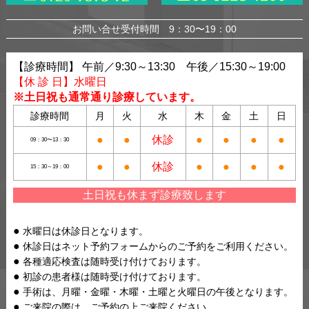
お問い合せ受付時間 9：30〜19：00
【診療時間】 午前／9:30～13:30 午後／15:30～19:00
【休 診 日】水曜日
※土日祝も通常通り診療しています。
診療時間
月
火
水
木
金
土
日
●
●
休診
●
●
●
●
09：30〜13：30
●
●
休診
●
●
●
●
15：30～19：00
土日祝も休まず診療致します
水曜日は休診日となります。
休診日はネット予約フォームからのご予約をご利用ください。
各種適応検査は随時受け付けております。
初診の患者様は随時受け付けております。
手術は、月曜・金曜・木曜・土曜と火曜日の午後となります。
ご来院の際は、ご予約の上ご来院ください。