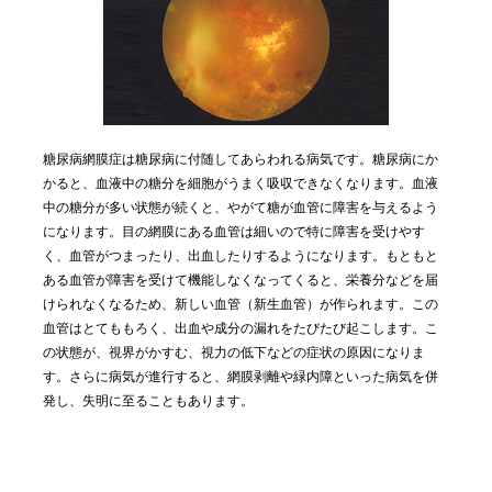
糖尿病網膜症は糖尿病に付随してあらわれる病気です。糖尿病にか
かると、血液中の糖分を細胞がうまく吸収できなくなります。血液
中の糖分が多い状態が続くと、やがて糖が血管に障害を与えるよう
になります。目の網膜にある血管は細いので特に障害を受けやす
く、血管がつまったり、出血したりするようになります。もともと
ある血管が障害を受けて機能しなくなってくると、栄養分などを届
けられなくなるため、新しい血管（新生血管）が作られます。この
血管はとてももろく、出血や成分の漏れをたびたび起こします。こ
の状態が、視界がかすむ、視力の低下などの症状の原因になりま
す。さらに病気が進行すると、網膜剥離や緑内障といった病気を併
発し、失明に至ることもあります。