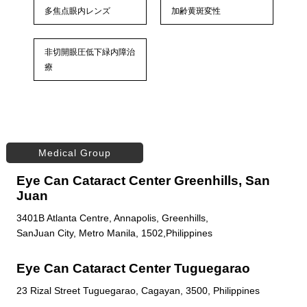
多焦点眼内レンズ
加齢黄斑変性
非切開眼圧低下緑内障治
療
Medical Group
Eye Can Cataract Center Greenhills, San
Juan
3401B Atlanta Centre, Annapolis, Greenhills,
SanJuan City, Metro Manila, 1502,Philippines
Eye Can Cataract Center Tuguegarao
23 Rizal Street Tuguegarao, Cagayan, 3500, Philippines