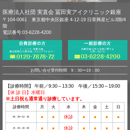
医療法人社団 実直会 冨田実アイクリニック銀座
〒104-0061 東京都中央区銀座 4-12-19 日章興産ビル3階/4
階
電話番号:03-6228-4200
お問い合せ受付時間 9：30〜19：00
【診療時間】 午前／9:30～13:30 午後／15:30～19:00
【休 診 日】水曜日
※土日祝も通常通り診療しています。
診療時間
月
火
水
木
金
土
日
●
●
休診
●
●
●
●
09：30〜13：30
●
●
休診
●
●
●
●
15：30～19：00