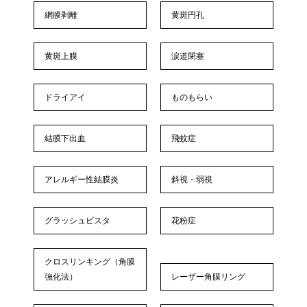
網膜剥離
黄斑円孔
黄斑上膜
涙道閉塞
ドライアイ
ものもらい
結膜下出血
飛蚊症
アレルギー性結膜炎
斜視・弱視
グラッシュビスタ
花粉症
クロスリンキング（角膜
強化法）
レーザー角膜リング