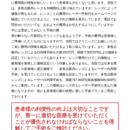
に費用面の情報が欲しい」という患者様も少なくないと思います。当院で
は、多焦点眼内レンズを30種類以上取り揃えていますが、レンズによって
価格が異なるため、レンズごとの費用やレーザー手術代をホームページで
確認していただけるように、それぞれの価格を表示しています。電話でお
問合せいただいても、おおよその費用はお伝えするようにしていますが、
中には受診してみないと手術の費
用が解らない不親切なクリニックもあるようです。手術の費用は患者様に
ご準備いただくものになりますので、当院ではクリニックにお越しいただ
く前に費用の情報を確認いただけるよう取り組んでいます。また、多焦点
眼内レンズによる白内障手術を片眼150万円、両眼で300万円以上の価格を
設定しているクリニックもありますが、レンズ費用だけでこの価格は、一
般相場を無視した価格設定という印象しかありません。当院では出来る限
り多くの患者様に適正価格で、「多焦点眼内レンズによるレーザー白内障
手術」を受けていただけるように価格を設定していますので、多焦点眼内
レンズによるレーザー白内障手術を、両眼767,800円(税抜価格698,000円)
からご案内しています。この価格はレンズ代もレーザー手術代も含んだ価
格になりますが、他にも患者様の眼の状態に適した手術プランをご用意し
ております。
患者様の利便性の向上は大切なことです
が、第一に適切な医療を受けていただく
ことが優先されなければならないことを理
解してご手術をご検討ください。