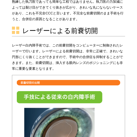
熟練した執刀医であっても簡単な工程ではありません。執刀医の力加減に
よっては裂け目ができてくり抜きが広がり、きれいな丸にならないケース
があり、これを不完全CCCと言います。不完全な前嚢切開のまま手術を行
うと、合併症の原因となることがあります。
レーザーによる前嚢切開
レーザー白内障手術では、この前嚢切開をコンピューターに制御されたレ
ーザーで行います。レーザーによる前嚢切開は、非常に正確で、きれいな
円形にくり抜くことができますので、手術中の合併症を抑制することがで
きます。また、前嚢切開は、挿入する眼内レンズのポジショニングにも非
常に重要な要素となります。