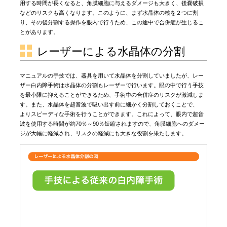
用する時間が長くなると、角膜細胞に与えるダメージも大きく、後嚢破損
などのリスクも高くなります。このように、まず水晶体の核を２つに割
り、その後分割する操作を眼内で行うため、この途中で合併症が生じるこ
とがあります。
レーザーによる水晶体の分割
マニュアルの手技では、器具を用いて水晶体を分割していましたが、レー
ザー白内障手術は水晶体の分割もレーザーで行います。眼の中で行う手技
を最小限に抑えることができるため、手術中の合併症のリスクが激減しま
す。また、水晶体を超音波で吸い出す前に細かく分割しておくことで、
よりスピーディな手術を行うことができます。これによって、眼内で超音
波を使用する時間が約70％～90％短縮されますので、角膜細胞へのダメー
ジが大幅に軽減され、リスクの軽減にも大きな役割を果たします。