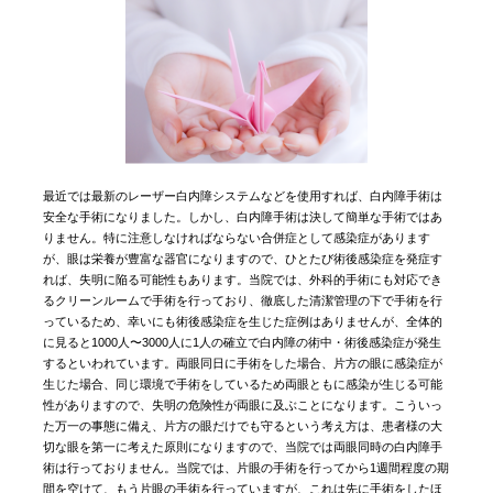
最近では最新のレーザー白内障システムなどを使用すれば、白内障手術は
安全な手術になりました。しかし、白内障手術は決して簡単な手術ではあ
りません。特に注意しなければならない合併症として感染症があります
が、眼は栄養が豊富な器官になりますので、ひとたび術後感染症を発症す
れば、失明に陥る可能性もあります。当院では、外科的手術にも対応でき
るクリーンルームで手術を行っており、徹底した清潔管理の下で手術を行
っているため、幸いにも術後感染症を生じた症例はありませんが、全体的
に見ると1000人〜3000人に1人の確立で白内障の術中・術後感染症が発生
するといわれています。両眼同日に手術をした場合、片方の眼に感染症が
生じた場合、同じ環境で手術をしているため両眼ともに感染が生じる可能
性がありますので、失明の危険性が両眼に及ぶことになります。こういっ
た万一の事態に備え、片方の眼だけでも守るという考え方は、患者様の大
切な眼を第一に考えた原則になりますので、当院では両眼同時の白内障手
術は行っておりません。当院では、片眼の手術を行ってから1週間程度の期
間を空けて、もう片眼の手術を行っていますが、これは先に手術をしたほ