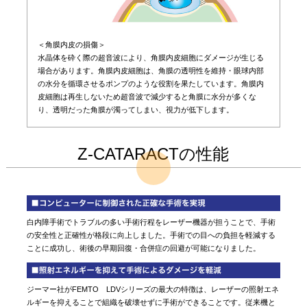
＜角膜内皮の損傷＞
水晶体を砕く際の超音波により、角膜内皮細胞にダメージが生じる
場合があります。角膜内皮細胞は、角膜の透明性を維持・眼球内部
の水分を循環させるポンプのような役割を果たしています。角膜内
皮細胞は再生しないため超音波で減少すると角膜に水分が多くな
り、透明だった角膜が濁ってしまい、視力が低下します。
Z-CATARACTの性能
白内障手術でトラブルの多い手術行程をレーザー機器が担うことで、手術
の安全性と正確性が格段に向上しました。手術での目への負担を軽減する
ことに成功し、術後の早期回復・合併症の回避が可能になりました。
ジーマー社がFEMTO LDVシリーズの最大の特徴は、レーザーの照射エネ
ルギーを抑えることで組織を破壊せずに手術ができることです。従来機と