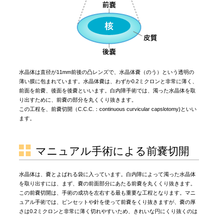
水晶体は直径が11mm前後の凸レンズで、水晶体嚢（のう）という透明の
薄い膜に包まれています。水晶体嚢は、わずか0.2ミクロンと非常に薄く、
前面を前嚢、後面を後嚢といいます。白内障手術では、濁った水晶体を取
り出すために、前嚢の部分を丸くくり抜きます。
この工程を、前嚢切開（C.C.C.：continuous curvicular capslotomy)といい
ます。
マニュアル手術による前嚢切開
水晶体は、嚢とよばれる袋に入っています。白内障によって濁った水晶体
を取り出すには、まず、嚢の前面部分にあたる前嚢を丸くくり抜きます。
この前嚢切開は、手術の成功を左右する最も重要な工程となります。マニ
ュアル手術では、ピンセットや針を使って前嚢をくり抜きますが、嚢の厚
さは0.2ミクロンと非常に薄く切れやすいため、きれいな円にくり抜くのは