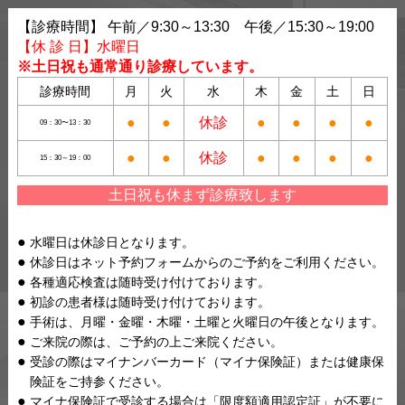
【診療時間】 午前／9:30～13:30 午後／15:30～19:00
【休 診 日】水曜日
※土日祝も通常通り診療しています。
診療時間
月
火
水
木
金
土
日
●
●
休診
●
●
●
●
09：30〜13：30
●
●
休診
●
●
●
●
15：30～19：00
土日祝も休まず診療致します
水曜日は休診日となります。
休診日はネット予約フォームからのご予約をご利用ください。
各種適応検査は随時受け付けております。
初診の患者様は随時受け付けております。
手術は、月曜・金曜・木曜・土曜と火曜日の午後となります。
ご来院の際は、ご予約の上ご来院ください。
受診の際はマイナンバーカード（マイナ保険証）または健康保
険証をご持参ください。
マイナ保険証で受診する場合は「限度額適用認定証」が不要に