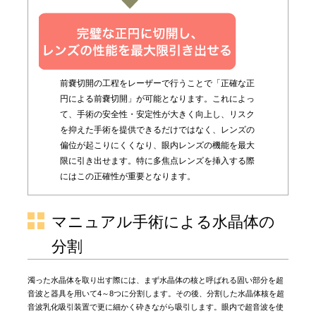
前嚢切開の工程をレーザーで行うことで「正確な正
円による前嚢切開」が可能となります。これによっ
て、手術の安全性・安定性が大きく向上し、リスク
を抑えた手術を提供できるだけではなく、レンズの
偏位が起こりにくくなり、眼内レンズの機能を最大
限に引き出せます。特に多焦点レンズを挿入する際
にはこの正確性が重要となります。
マニュアル手術による水晶体の
分割
濁った水晶体を取り出す際には、まず水晶体の核と呼ばれる固い部分を超
音波と器具を用いて4～8つに分割します。その後、分割した水晶体核を超
音波乳化吸引装置で更に細かく砕きながら吸引します。眼内で超音波を使