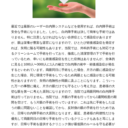
最近では最新のレーザー白内障システムなどを使用すれば、白内障手術は
安全な手術になりました。しかし、白内障手術は決して簡単な手術ではあ
りません。特に注意しなければならない合併症として感染症があります
が、眼は栄養が豊富な器官になりますので、ひとたび術後感染症を発症す
れば、失明に陥る可能性もあります。当院では、外科的手術にも対応でき
るクリーンルームで手術を行っており、徹底した清潔管理の下で手術を行
っているため、幸いにも術後感染症を生じた症例はありませんが、全体的
に見ると1000人〜3000人に1人の確立で白内障の術中・術後感染症が発生
するといわれています。両眼同日に手術をした場合、片方の眼に感染症が
生じた場合、同じ環境で手術をしているため両眼ともに感染が生じる可能
性がありますので、失明の危険性が両眼に及ぶことになります。こういっ
た万一の事態に備え、片方の眼だけでも守るという考え方は、患者様の大
切な眼を第一に考えた原則になりますので、当院では両眼同時の白内障手
術は行っておりません。当院では、片眼の手術を行ってから1週間程度の期
間を空けて、もう片眼の手術を行っていますが、これは先に手術をしたほ
うの眼に問題ないことを確認してから、反対側の眼の手術を行うためであ
り、日帰り白内障手術の大原則となります。最近、患者様の利便性だけを
優先して両眼同日の日帰り手術を行っているクリニックもあると耳にしま
すが、日帰り手術を提供するクリニック側が最低限のルールを守る必要が