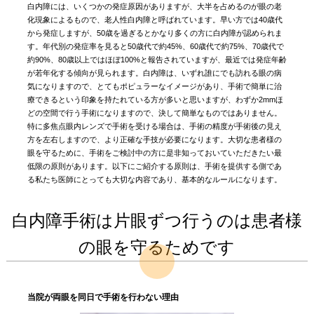
白内障には、いくつかの発症原因がありますが、大半を占めるのが眼の老
化現象によるもので、老人性白内障と呼ばれています。早い方では40歳代
から発症しますが、50歳を過ぎるとかなり多くの方に白内障が認められま
す。年代別の発症率を見ると50歳代で約45%、60歳代で約75%、70歳代で
約90%、80歳以上ではほぼ100%と報告されていますが、最近では発症年齢
が若年化する傾向が見られます。白内障は、いずれ誰にでも訪れる眼の病
気になりますので、とてもポピュラーなイメージがあり、手術で簡単に治
療できるという印象を持たれている方が多いと思いますが、わずか2mmほ
どの空間で行う手術になりますので、決して簡単なものではありません。
特に多焦点眼内レンズで手術を受ける場合は、手術の精度が手術後の見え
方を左右しますので、より正確な手技が必要になります。大切な患者様の
眼を守るために、手術をご検討中の方に是非知っておいていただきたい最
低限の原則があります。以下にご紹介する原則は、手術を提供する側であ
る私たち医師にとっても大切な内容であり、基本的なルールになります。
白内障手術は片眼ずつ行うのは患者様
の眼を守るためです
当院が両眼を同日で手術を行わない理由