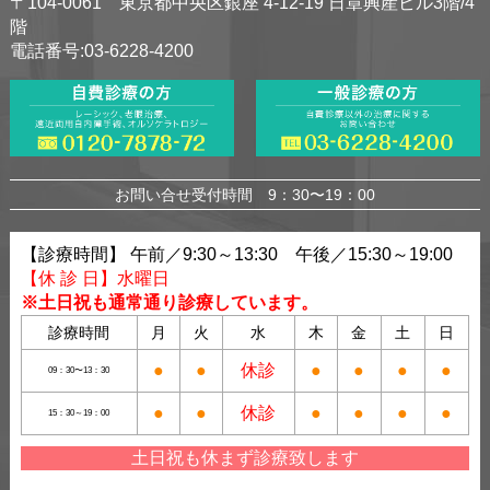
〒104-0061 東京都中央区銀座 4-12-19 日章興産ビル3階/4
階
電話番号:03-6228-4200
お問い合せ受付時間 9：30〜19：00
【診療時間】 午前／9:30～13:30 午後／15:30～19:00
【休 診 日】水曜日
※土日祝も通常通り診療しています。
診療時間
月
火
水
木
金
土
日
●
●
休診
●
●
●
●
09：30〜13：30
●
●
休診
●
●
●
●
15：30～19：00
土日祝も休まず診療致します