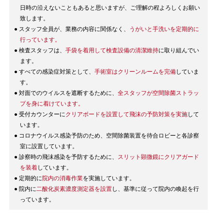
日時の沿えないこともあると思いますが、ご理解の程よろしくお願い
致します。
● スタッフ全員が、業務の内容に関係なく、
うがいと手洗いを定期的に
行っています。
● 検査スタッフは、
手袋を着用して検査設備の清潔維持
に取り組んでい
ます。
● すべての感染症対策として、
手術室はクリーンルームを完備
していま
す。
● 対面でのウイルスを遮断するために、
全スタッフが空間除菌ストラッ
プを身に着けています。
● 受付カウンターに
クリアボードを設置して飛沫の予防対策を実施
して
います。
● コロナウイルス感染予防のため、空間除菌装置を待合ロビーと各診察
室に設置しています。
● 診察時の飛沫感染を予防するために、
スリット顕微鏡にクリアガード
を装着
しています。
● 定期的に
院内の消毒作業
を実施しています。
● 院内に
二酸化炭素濃度測定器を設置
し、基準に従って院内の喚起を行
っています。