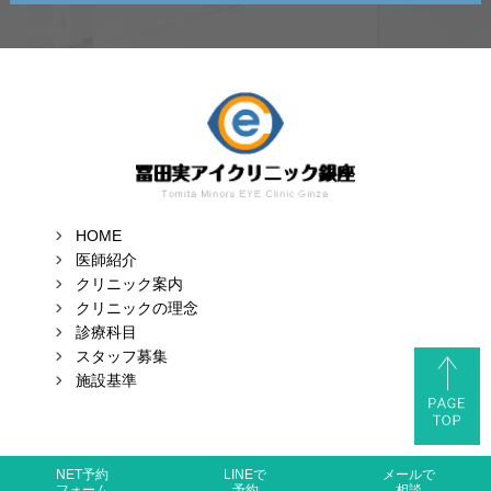
HOME
医師紹介
クリニック案内
クリニックの理念
診療科目
スタッフ募集
施設基準
Copyright (C) 2026 Tomita Minoru EYE Clinic Ginza, All Rights
NET予約
LINEで
メールで
フォーム
予約
相談