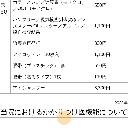
カラー／レンズ計算表（モノクロ）
開示
550円
／OCT（モノクロ）
たり
ハンフリー／視力検査(小刻み)/レン
ズスター/IOLマスター／アルゴス／
1,100円
採血検査結果
診察券再発行
330円
アイコットン 10枚入
1,100円
眼帯（プラスチック）1個
550円
眼帯（貼るタイプ）1枚
110円
アイシャンプー
3,300円
2026
当院におけるかかりつけ医機能について