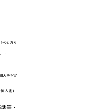
下のとおり
～ ）
組み等を実
ン挿入術）
基準等・