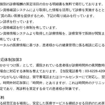
個別の診療報酬の算定項目の分かる明細書を無料で発行しております。
ン資格確認システムにより取得した情報を活用して診療を実施するとと
て質の高い医療を提供するため、下記の取り組みを行っています。
ン請求を行っています。
ン資格確認を行う体制を有しています。
ン資格情報システムより取得した診療情報を、診察室等で医師が閲覧ま
有しています。
ータルの医療情報に基づき、患者様からの健康管理に係る相談に応じる
対応体制加算3
かかりつけ医」として、通院されている患者様が診療時間外の夜間数時
場合に対応する体制を整えております。【当院電話番号：03-6228-420
つながらない場合は、留守番電話またはコールセンターにて対応し、翌
。時間外対応加算に「時間外」とありますが、これは時間外のクリニッ
定であり、再診料を算定する全ての患者様が対象です。
応料
る経営圧迫を補填し、安定した医療サービスを継続させる目的のため算