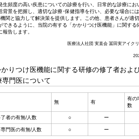
発生頻度の高い疾患についての診療を行い、日常的な診療にお
活背景を把握し、適切な診療･保健指導を行い、必要な場合に
療機関と協力して解決策を提供します。この他、患者さんが適
ができるように、当院の有する「かかりつけ医機能」に関する
に報告します。
医療法人社団 実直会 冨田実アイク
2
.かかりつけ医機能に関する研修の修了者およ
療専門医について
有の
無
有
数
了者の有無/人数
○
ー
専門医の有無/人数
○
ー