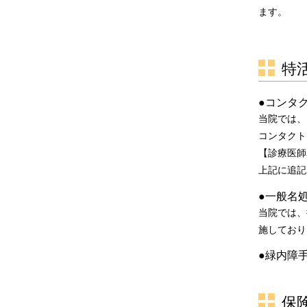
ます。
特
●コンタ
当院では、
コンタクト
【診療医師
上記に追記
●一般名
当院では、
施しており
●緑内障
保