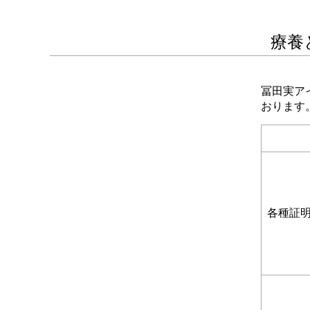
療養
冨田実ア
おります
各種証