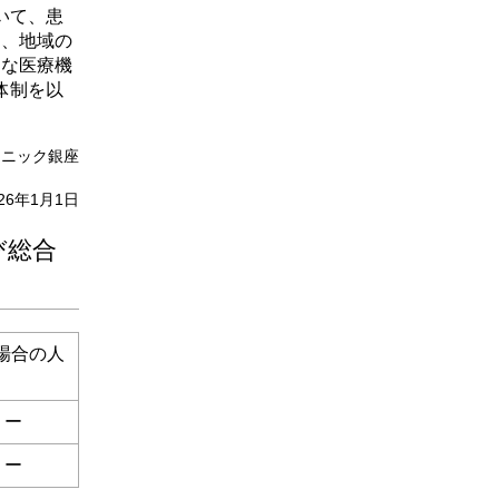
いて、患
は、地域の
切な医療機
体制を以
リニック銀座
026年1月1日
び総合
場合の人
ー
ー