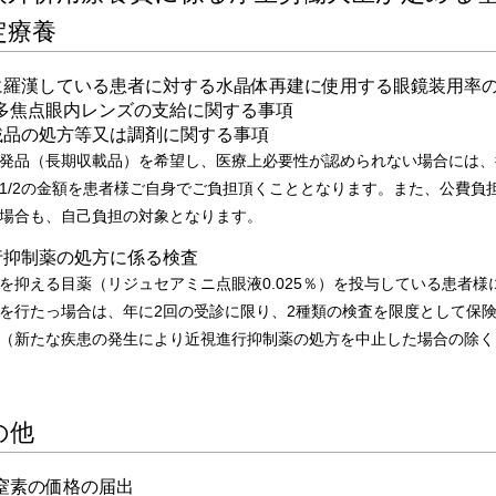
定療養
に羅漢している患者に対する水晶体再建に使用する眼鏡装用率
多焦点眼内レンズの支給に関する事項
載品の処方等又は調剤に関する事項
発品（長期収載品）を希望し、医療上必要性が認められない場合には、
1/2の金額を患者様ご自身でご負担頂くこととなります。また、公費負
場合も、自己負担の対象となります。
行抑制薬の処方に係る検査
を抑える目薬（リジュセアミニ点眼液0.025％）を投与している患者様
を行たっ場合は、年に2回の受診に限り、2種類の検査を限度として保
（新たな疾患の発生により近視進行抑制薬の処方を中止した場合の除く
の他
窒素の価格の届出