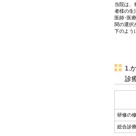
当院は、
者様の生
医師･医
関の選択
下のよう
1
診
研修の修
総合診療