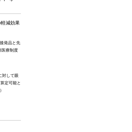
の軽減効果
後発品と先
担医療制度
に対して眼
険算定可能と
）