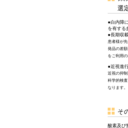
選
●白内障
を有する
●長期収
患者様が先
発品の差額
をご利用の
●近視進
近視の抑制
科学的検査
なります。
そ
酸素及び