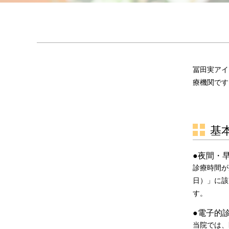
冨田実アイ
療機関です
基
●夜間・
診療時間が
日）」に該
す。
●電子的
当院では、