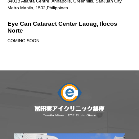
3401B Atlanta Centre, Annapolis, Greenhills, SanJuan City,
Metro Manila, 1502,Philippines
Eye Can Cataract Center Laoag, Ilocos
Norte
COMING SOON