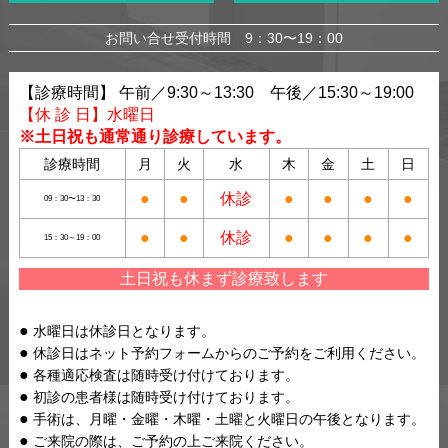
お問い合せ受付時間 9：30〜19：00
【診療時間】 午前／9:30～13:30 午後／15:30～19:00
【休 診 日】水曜日
※土日祝も通常通り診療しています。
診療時間
月
火
水
木
金
土
日
●
●
休診
●
●
●
●
09：30〜13：30
●
●
休診
●
●
●
●
15：30～19：00
土日祝も休まず診療致します
水曜日は休診日となります。
休診日はネット予約フォームからのご予約をご利用ください。
各種適応検査は随時受け付けております。
初診の患者様は随時受け付けております。
手術は、月曜・金曜・木曜・土曜と火曜日の午後となります。
ご来院の際は、ご予約の上ご来院ください。