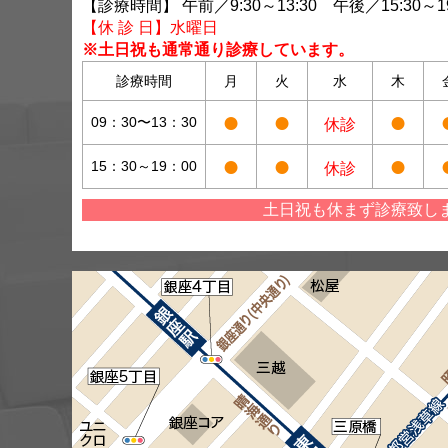
【診療時間】 午前／9:30～13:30 午後／15:30～19
【休 診 日】水曜日
※土日祝も通常通り診療しています。
診療時間
月
火
水
木
●
●
●
09：30〜13：30
休診
●
●
●
15：30～19：00
休診
土日祝も休まず診療致し