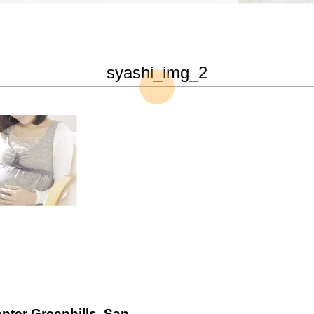
syashi_img_2
nter Greenhills, San