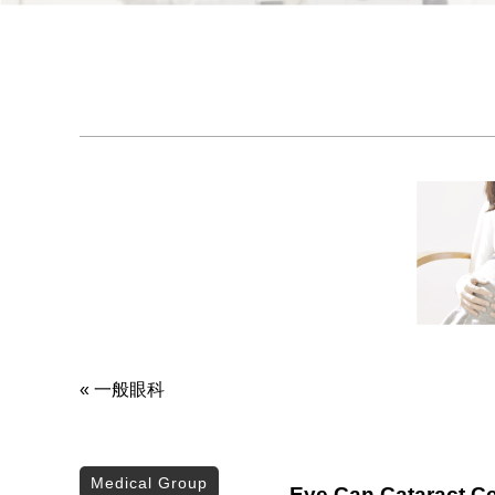
«
一般眼科
Medical Group
Eye Can Cataract Ce