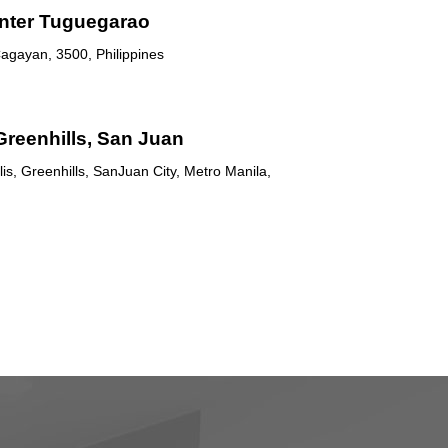
nter Tuguegarao
agayan, 3500, Philippines
Greenhills, San Juan
is, Greenhills, SanJuan City, Metro Manila,