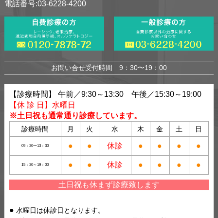
電話番号:03-6228-4200
お問い合せ受付時間 9：30〜19：00
【診療時間】 午前／9:30～13:30 午後／15:30～19:00
【休 診 日】水曜日
※土日祝も通常通り診療しています。
診療時間
月
火
水
木
金
土
日
●
●
休診
●
●
●
●
09：30〜13：30
●
●
休診
●
●
●
●
15：30～19：00
土日祝も休まず診療致します
水曜日は休診日となります。