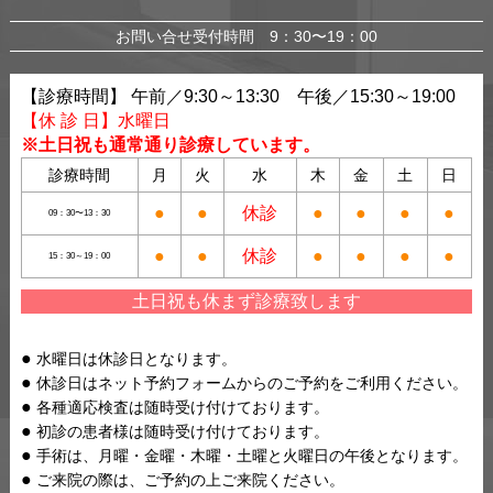
お問い合せ受付時間 9：30〜19：00
【診療時間】 午前／9:30～13:30 午後／15:30～19:00
【休 診 日】水曜日
※土日祝も通常通り診療しています。
診療時間
月
火
水
木
金
土
日
●
●
休診
●
●
●
●
09：30〜13：30
●
●
休診
●
●
●
●
15：30～19：00
土日祝も休まず診療致します
水曜日は休診日となります。
休診日はネット予約フォームからのご予約をご利用ください。
各種適応検査は随時受け付けております。
初診の患者様は随時受け付けております。
手術は、月曜・金曜・木曜・土曜と火曜日の午後となります。
ご来院の際は、ご予約の上ご来院ください。