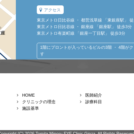
アクセス
東京メトロ日比谷線 ・ 都営浅草線 「東銀座駅」 徒
東京メトロ日比谷線 ・ 銀座線 「銀座駅」 徒歩3分
東京メトロ有楽町線 「銀座一丁目駅」 徒歩3分
1階にプロントが入っているビルの3階 ・ 4階が
す
HOME
医師紹介
クリニックの理念
診療科目
施設基準
Copyright (C) 2026 Tomita Minoru EYE Clinic Ginza, All Rights Reserved