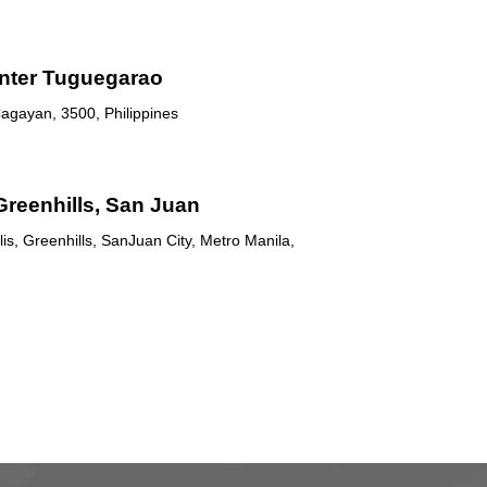
nter Tuguegarao
agayan, 3500, Philippines
Greenhills, San Juan
is, Greenhills, SanJuan City, Metro Manila,