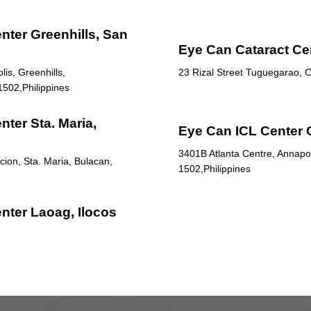
nter Greenhills, San
Eye Can Cataract Ce
is, Greenhills,
23 Rizal Street Tuguegarao, C
1502,Philippines
ter Sta. Maria,
Eye Can ICL Center 
3401B Atlanta Centre, Annapol
ion, Sta. Maria, Bulacan,
1502,Philippines
nter Laoag, Ilocos