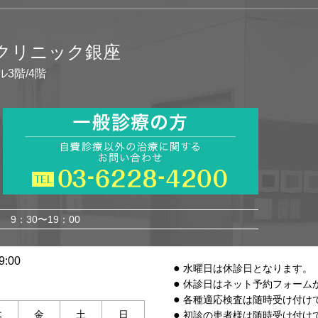
イクリニック銀座
ル3階/4階
9：30〜19：00
:00
水曜日は休診日となります。
休診日はネット予約フォーム
各種適応検査は随時受け付け
木
金
土
日
初診の患者様は随時受け付け