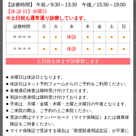
【診療時間】 午前／9:30～13:30 午後／15:30～19:00
【休 診 日】水曜日
※土日祝も通常通り診療しています。
診療時間
月
火
水
木
金
土
日
●
●
休診
●
●
●
●
09：30〜13：30
●
●
休診
●
●
●
●
15：30～19：00
土日祝も休まず診療致します
水曜日は休診日となります。
休診日はネット予約フォームからのご予約をご利用ください。
各種適応検査は随時受け付けております。
初診の患者様は随時受け付けております。
手術は、月曜・金曜・木曜・土曜と火曜日の午後となります。
ご来院の際は、ご予約の上ご来院ください。
受診の際はマイナンバーカード（マイナ保険証）または健康保
険証をご持参ください。
マイナ保険証で受診する場合は「限度額適用認定証」が不要に