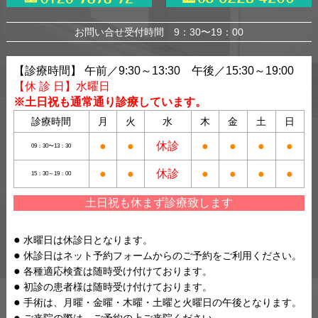
お問い合せ受付時間 9：30〜19：00
【診療時間】 午前／9:30～13:30 午後／15:30～19:00
【休 診 日】水曜日
※土日祝も通常通り診療しています。
診療時間
月
火
水
木
金
土
日
●
●
休診
●
●
●
●
09：30〜13：30
●
●
休診
●
●
●
●
15：30～19：00
土日祝も休まず診療致します
水曜日は休診日となります。
休診日はネット予約フォームからのご予約をご利用ください。
各種適応検査は随時受け付けております。
初診の患者様は随時受け付けております。
手術は、月曜・金曜・木曜・土曜と火曜日の午後となります。
ご来院の際は、ご予約の上ご来院ください。