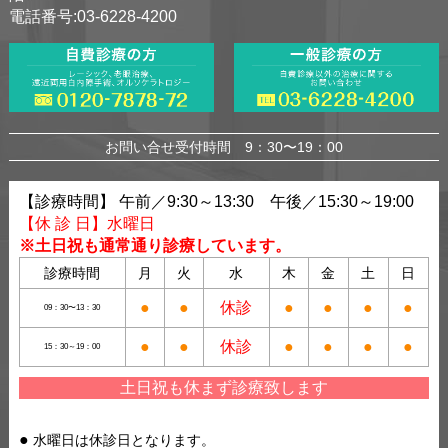
電話番号:03-6228-4200
お問い合せ受付時間 9：30〜19：00
【診療時間】 午前／9:30～13:30 午後／15:30～19:00
【休 診 日】水曜日
※土日祝も通常通り診療しています。
診療時間
月
火
水
木
金
土
日
●
●
休診
●
●
●
●
09：30〜13：30
●
●
休診
●
●
●
●
15：30～19：00
土日祝も休まず診療致します
水曜日は休診日となります。