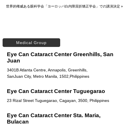
世界的権威ある眼科学会「ヨーロッパ白内障屈折矯正学会」での講演決定
»
Medical Group
Eye Can Cataract Center Greenhills, San
Juan
3401B Atlanta Centre, Annapolis, Greenhills,
SanJuan City, Metro Manila, 1502,Philippines
Eye Can Cataract Center Tuguegarao
23 Rizal Street Tuguegarao, Cagayan, 3500, Philippines
Eye Can Cataract Center Sta. Maria,
Bulacan