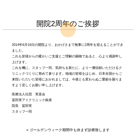
開院2周年のご挨拶
2014年6月16日の開院より、おかげさまで無事に2周年を迎えることができ
ました。
これも皆様からの暖かいご支援とご理解の賜物であると、心より感謝申し
上げます。
これを機に、スタッフ一同、気持ちを新たに、より一層信頼いただけるク
リニックづくりに努めて参ります。地域の皆様をはじめ、日本全国からご
来院いただいた皆様におかれましては、今後とも変わらぬご愛顧を賜りま
すよう宜しくお願い申し上げます。
医療法人社団 実直会
冨田実アイクリニック銀座
院長 冨田実
スタッフ一同
«
ゴールデンウィーク期間中も休まず診療致します