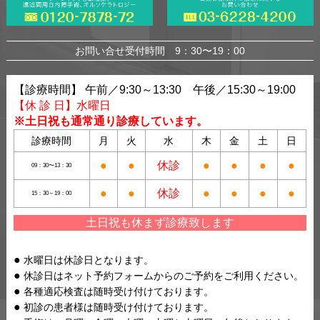
お問い合せ受付時間 9：30〜19：00
【診療時間】 午前／9:30～13:30 午後／15:30～19:00
【休 診 日】水曜日
※土日祝も通常通り診療しています。
診療時間
月
火
水
木
金
土
日
●
●
休診
●
●
●
●
09：30〜13：30
●
●
休診
●
●
●
●
15：30～19：00
土日祝も休まず診療致します
水曜日は休診日となります。
休診日はネット予約フォームからのご予約をご利用ください。
各種適応検査は随時受け付けております。
初診の患者様は随時受け付けております。