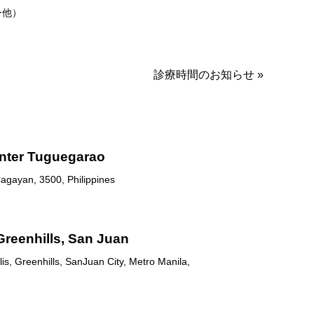
ー他）
診療時間のお知らせ
»
nter Tuguegarao
agayan, 3500, Philippines
Greenhills, San Juan
is, Greenhills, SanJuan City, Metro Manila,