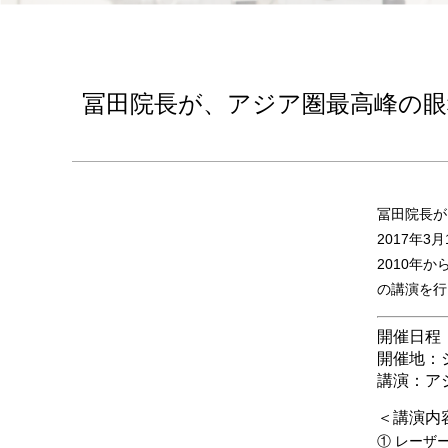
冨田院長が、アジア圏最高峰の眼
冨田院長が
2017年
2010年
の講演を行
開催日程：
開催地：
講演：アジ
＜講演内
① レーザ