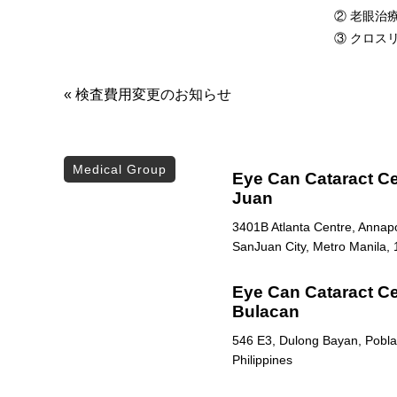
② 老眼治
③ クロス
«
検査費用変更のお知らせ
Medical Group
Eye Can Cataract Ce
Juan
3401B Atlanta Centre, Annapol
SanJuan City, Metro Manila, 
Eye Can Cataract Cen
Bulacan
546 E3, Dulong Bayan, Poblac
Philippines