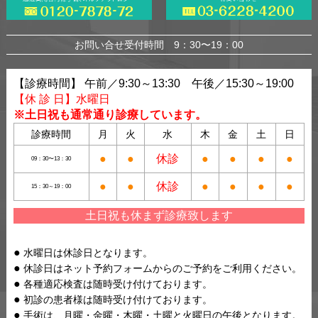
お問い合せ受付時間 9：30〜19：00
【診療時間】 午前／9:30～13:30 午後／15:30～19:00
【休 診 日】水曜日
※土日祝も通常通り診療しています。
診療時間
月
火
水
木
金
土
日
●
●
休診
●
●
●
●
09：30〜13：30
●
●
休診
●
●
●
●
15：30～19：00
土日祝も休まず診療致します
水曜日は休診日となります。
休診日はネット予約フォームからのご予約をご利用ください。
各種適応検査は随時受け付けております。
初診の患者様は随時受け付けております。
手術は、月曜・金曜・木曜・土曜と火曜日の午後となります。