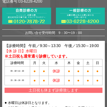
電話番号:03-6228-4200
お問い合せ受付時間 9：30〜19：00
【診療時間】 午前／9:30～13:30 午後／15:30～19:00
【休 診 日】水曜日
※土日祝も通常通り診療しています。
診療時間
月
火
水
木
金
土
日
●
●
休診
●
●
●
●
09：30〜13：30
●
●
休診
●
●
●
●
15：30～19：00
土日祝も休まず診療致します
水曜日は休診日となります。