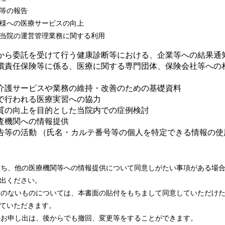
等の報告
様への医療サービスの向上
当院の運営管理業務に関する利用
から委託を受けて行う健康診断等における、企業等への結果通
償責任保険等に係る、医療に関する専門団体、保険会社等への
介護サービスや業務の維持・改善のための基礎資料
で行われる医療実習への協力
質の向上を目的とした当院内での症例検討
査機関への情報提供
告等の活動 （氏名・カルテ番号等の個人を特定できる情報の使
）
のうち、他の医療機関等への情報提供について同意しがたい事項がある場
出ください。
し出のないものについては、本書面の貼付をもちまして同意していただけ
ていただきます。
らのお申し出は、後からでも撤回、変更等をすることができます。