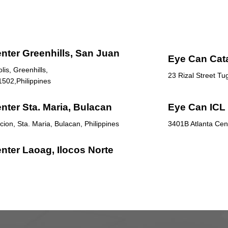
nter Greenhills, San Juan
Eye Can Cat
is, Greenhills,
23 Rizal Street T
1502,Philippines
nter Sta. Maria, Bulacan
Eye Can ICL 
ion, Sta. Maria, Bulacan, Philippines
3401B Atlanta Cent
nter Laoag, Ilocos Norte