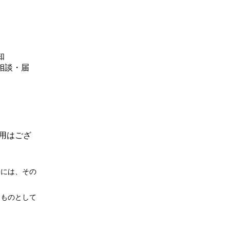
知
相談・届
用はござ
合には、その
たものとして