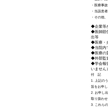
・医療事故
・当該患者
・その他、
◆企業等
◆医師賠
出等
◆医療・
◆当院内
◆医療の
◆外部監
◆学会報
いません
付 記
1. 上記
旨をお申し
2. お申
取り扱わせ
3. これ