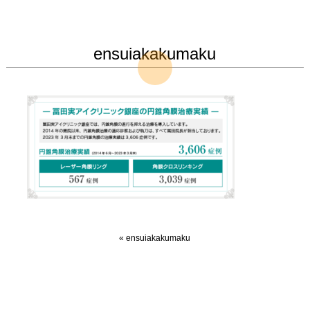
ensuiakakumaku
«
ensuiakakumaku