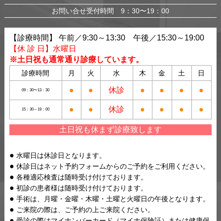
お問い合せ受付時間 9：30〜19：00
【診療時間】 午前／9:30～13:30 午後／15:30～19:00
【休 診 日】水曜日
※土日祝も通常通り診療しています。
診療時間
月
火
水
木
金
土
日
●
●
休診
●
●
●
●
09：30〜13：30
●
●
休診
●
●
●
●
15：30～19：00
土日祝も休まず診療致します
水曜日は休診日となります。
休診日はネット予約フォームからのご予約をご利用ください。
各種適応検査は随時受け付けております。
初診の患者様は随時受け付けております。
手術は、月曜・金曜・木曜・土曜と火曜日の午後となります。
ご来院の際は、ご予約の上ご来院ください。
受診の際はマイナンバーカード（マイナ保険証）または健康保