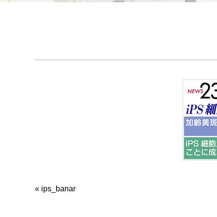
«
ips_banar