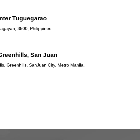
nter Tuguegarao
agayan, 3500, Philippines
Greenhills, San Juan
is, Greenhills, SanJuan City, Metro Manila,