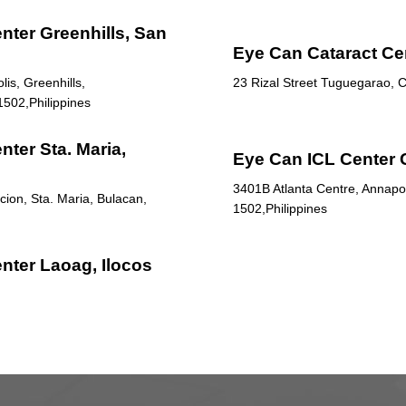
nter Greenhills, San
Eye Can Cataract Ce
is, Greenhills,
23 Rizal Street Tuguegarao, C
1502,Philippines
ter Sta. Maria,
Eye Can ICL Center 
3401B Atlanta Centre, Annapol
ion, Sta. Maria, Bulacan,
1502,Philippines
nter Laoag, Ilocos