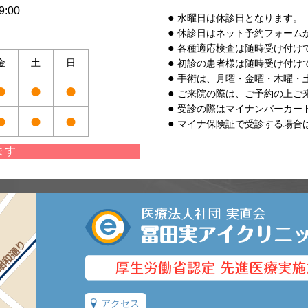
:00
水曜日は休診日となります。
休診日はネット予約フォーム
各種適応検査は随時受け付け
金
土
日
初診の患者様は随時受け付け
手術は、月曜・金曜・木曜・
●
●
●
ご来院の際は、ご予約の上ご
受診の際はマイナンバーカー
●
●
●
マイナ保険証で受診する場合
ます
アクセス