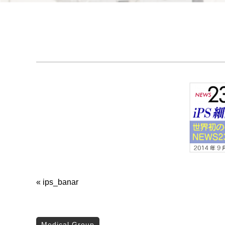
«
ips_banar
Medical Group