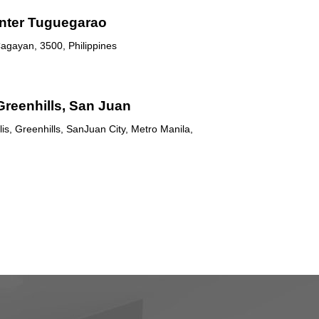
nter Tuguegarao
agayan, 3500, Philippines
Greenhills, San Juan
is, Greenhills, SanJuan City, Metro Manila,