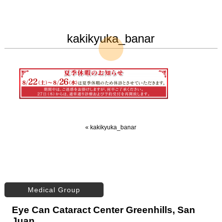
kakikyuka_banar
«
kakikyuka_banar
Medical Group
Eye Can Cataract Center Greenhills, San
Juan