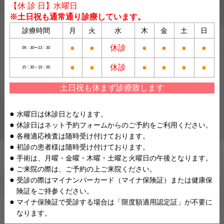
【休 診 日】水曜日
※土日祝も通常通り診療しています。
診療時間
月
火
水
木
金
土
日
●
●
休診
●
●
●
●
09：30〜13：30
●
●
休診
●
●
●
●
15：30～19：00
土日祝も休まず診療致します
水曜日は休診日となります。
休診日はネット予約フォームからのご予約をご利用ください。
各種適応検査は随時受け付けております。
初診の患者様は随時受け付けております。
手術は、月曜・金曜・木曜・土曜と火曜日の午後となります。
ご来院の際は、ご予約の上ご来院ください。
受診の際はマイナンバーカード（マイナ保険証）または健康保
険証をご持参ください。
マイナ保険証で受診する場合は「限度額適用認定証」が不要に
なります。