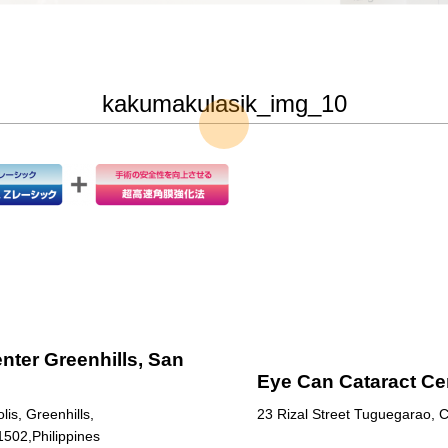
kakumakulasik_img_10
nter Greenhills, San
Eye Can Cataract Ce
is, Greenhills,
23 Rizal Street Tuguegarao, C
1502,Philippines