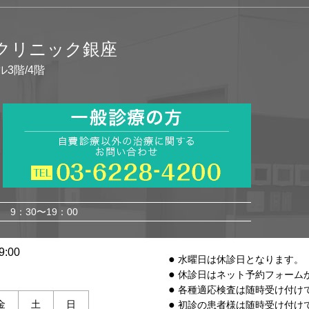
イクリニック銀座
ル3階/4階
9：30〜19：00
:00
水曜日は休診日となります。
休診日はネット予約フォーム
各種適応検査は随時受け付け
金
土
日
初診の患者様は随時受け付け