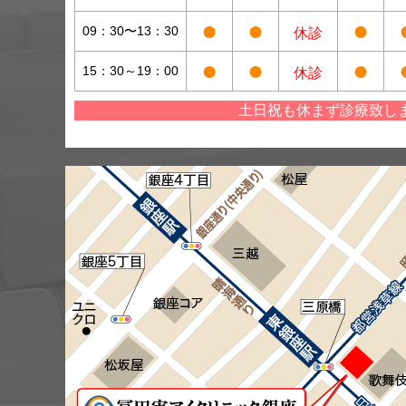
●
●
●
09：30〜13：30
休診
●
●
●
15：30～19：00
休診
土日祝も休まず診療致し