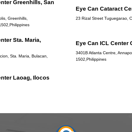
nter Greenhills, San
Eye Can Cataract Ce
is, Greenhills,
23 Rizal Street Tuguegarao, C
1502,Philippines
ter Sta. Maria,
Eye Can ICL Center 
3401B Atlanta Centre, Annapol
ion, Sta. Maria, Bulacan,
1502,Philippines
nter Laoag, Ilocos