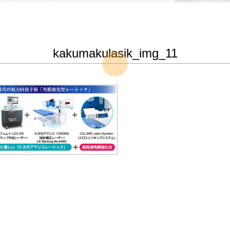
kakumakulasik_img_11