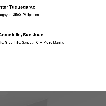
nter Tuguegarao
agayan, 3500, Philippines
Greenhills, San Juan
is, Greenhills, SanJuan City, Metro Manila,