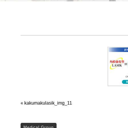
«
kakumakulasik_img_11
Medical Group