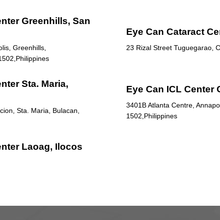
nter Greenhills, San
Eye Can Cataract Ce
is, Greenhills,
23 Rizal Street Tuguegarao, C
1502,Philippines
ter Sta. Maria,
Eye Can ICL Center 
3401B Atlanta Centre, Annapol
ion, Sta. Maria, Bulacan,
1502,Philippines
nter Laoag, Ilocos