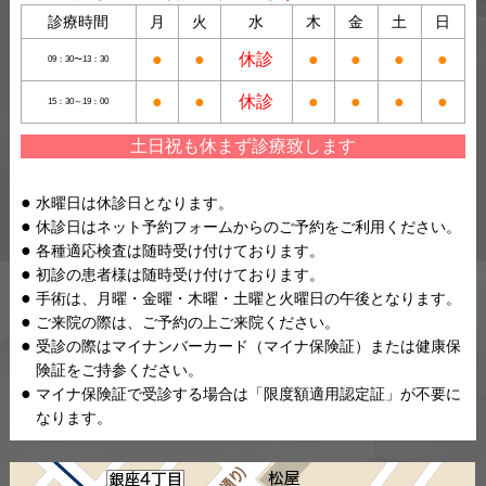
診療時間
月
火
水
木
金
土
日
●
●
休診
●
●
●
●
09：30〜13：30
●
●
休診
●
●
●
●
15：30～19：00
土日祝も休まず診療致します
水曜日は休診日となります。
休診日はネット予約フォームからのご予約をご利用ください。
各種適応検査は随時受け付けております。
初診の患者様は随時受け付けております。
手術は、月曜・金曜・木曜・土曜と火曜日の午後となります。
ご来院の際は、ご予約の上ご来院ください。
受診の際はマイナンバーカード（マイナ保険証）または健康保
険証をご持参ください。
マイナ保険証で受診する場合は「限度額適用認定証」が不要に
なります。