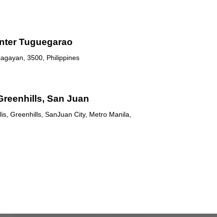
nter Tuguegarao
agayan, 3500, Philippines
Greenhills, San Juan
is, Greenhills, SanJuan City, Metro Manila,