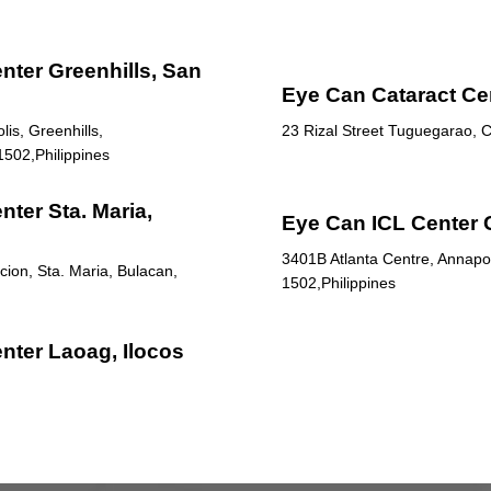
nter Greenhills, San
Eye Can Cataract Ce
is, Greenhills,
23 Rizal Street Tuguegarao, C
1502,Philippines
ter Sta. Maria,
Eye Can ICL Center 
3401B Atlanta Centre, Annapol
ion, Sta. Maria, Bulacan,
1502,Philippines
nter Laoag, Ilocos