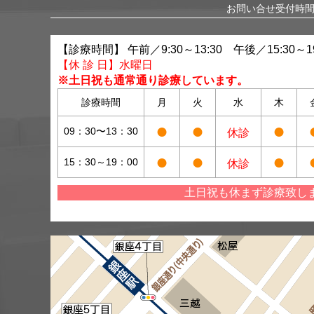
お問い合せ受付時間 
【診療時間】 午前／9:30～13:30 午後／15:30～19
【休 診 日】水曜日
※土日祝も通常通り診療しています。
診療時間
月
火
水
木
●
●
●
09：30〜13：30
休診
●
●
●
15：30～19：00
休診
土日祝も休まず診療致し