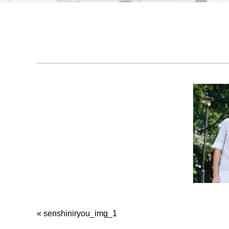
«
senshiniryou_img_1