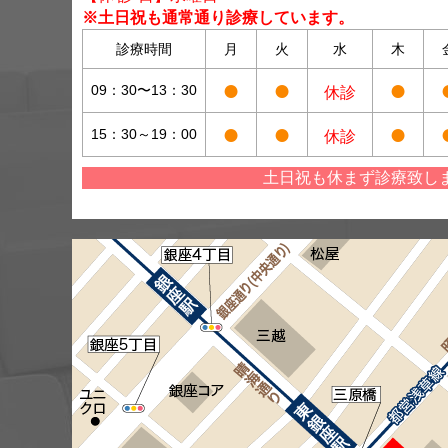
※土日祝も通常通り診療しています。
診療時間
月
火
水
木
●
●
●
09：30〜13：30
休診
●
●
●
15：30～19：00
休診
土日祝も休まず診療致し