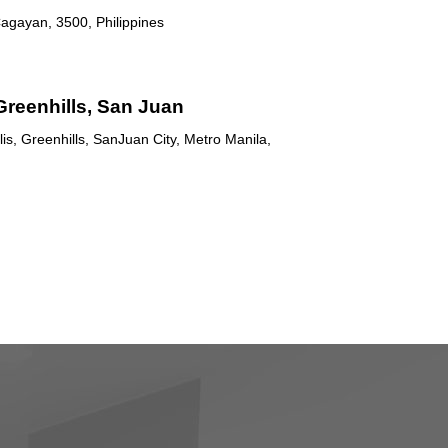
agayan, 3500, Philippines
Greenhills, San Juan
is, Greenhills, SanJuan City, Metro Manila,