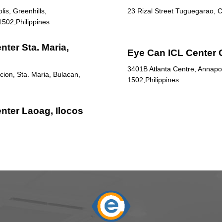
is, Greenhills,
23 Rizal Street Tuguegarao, C
1502,Philippines
ter Sta. Maria,
Eye Can ICL Center 
3401B Atlanta Centre, Annapol
ion, Sta. Maria, Bulacan,
1502,Philippines
nter Laoag, Ilocos