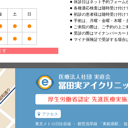
休診日はネット予約フォーム
各種適応検査は随時受け付け
金
土
日
初診の患者様は随時受け付け
手術は、月曜・金曜・木曜・
●
●
●
ご来院の際は、ご予約の上ご
受診の際はマイナンバーカー
●
●
●
マイナ保険証で受診する場合
ます
アクセス
東京メトロ日比谷線 ・ 都営浅草線 「東銀座駅」 徒