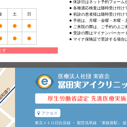
休診日はネット予約フォーム
各種適応検査は随時受け付け
金
土
日
初診の患者様は随時受け付け
手術は、月曜・金曜・木曜・
●
●
●
ご来院の際は、ご予約の上ご
受診の際はマイナンバーカー
●
●
●
マイナ保険証で受診する場合
ます
アクセス
東京メトロ日比谷線 ・ 都営浅草線 「東銀座駅」 徒