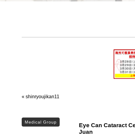
«
shinryoujikan11
Medical Group
Eye Can Cataract Ce
Juan