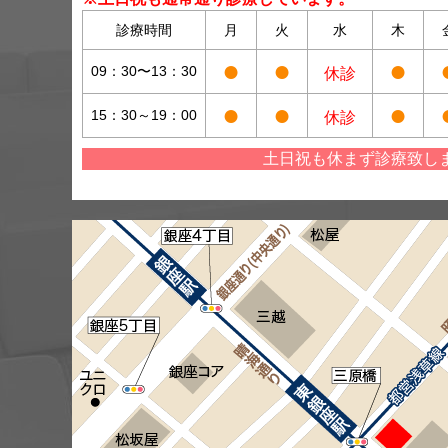
診療時間
月
火
水
木
●
●
●
09：30〜13：30
休診
●
●
●
15：30～19：00
休診
土日祝も休まず診療致し