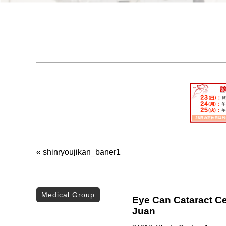
«
shinryoujikan_baner1
Medical Group
Eye Can Cataract Ce
Juan