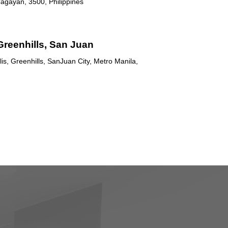
agayan, 3500, Philippines
Greenhills, San Juan
is, Greenhills, SanJuan City, Metro Manila,