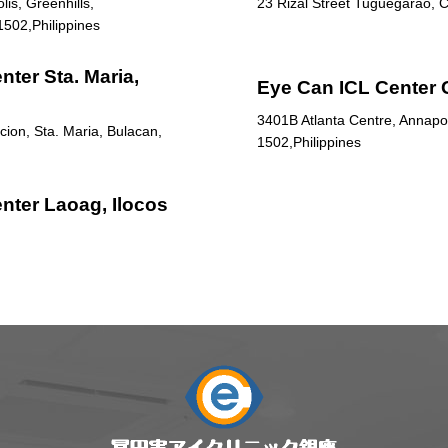
is, Greenhills,
23 Rizal Street Tuguegarao, C
1502,Philippines
ter Sta. Maria,
Eye Can ICL Center 
3401B Atlanta Centre, Annapol
ion, Sta. Maria, Bulacan,
1502,Philippines
nter Laoag, Ilocos