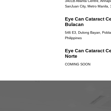
3401B Atlanta Centre, Annapol
SanJuan City, Metro Manila, 
Eye Can Cataract Cen
Bulacan
546 E3, Dulong Bayan, Poblac
Philippines
Eye Can Cataract Ce
Norte
COMING SOON