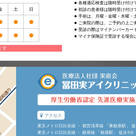
各種適応検査は随時受け付け
金
土
日
初診の患者様は随時受け付け
手術は、月曜・金曜・木曜・
●
●
●
ご来院の際は、ご予約の上ご
受診の際はマイナンバーカー
●
●
●
マイナ保険証で受診する場合
ます
アクセス
東京メトロ日比谷線 ・ 都営浅草線 「東銀座駅」 徒
東京メトロ日比谷線 ・ 銀座線 「銀座駅」 徒歩3分